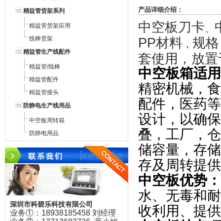
产品详细介绍：
精益管货架系列
中空板刀卡
精益管货架应用
、
线棒货架
PP材料
规格
，
精益管生产线配件
套使用，放置
精益管/线棒
中空板箱
适用
精益管配件
精密机械，食
精益管接头
配件，医药等
防静电生产线用品
设计，以确保
中空板周转箱
叠，工厂，仓
防静电用品
储容量，存储
存及周转提供
中空板
优势：
水、无毒和耐
深圳市科碧乐科技有限公司
收利用、提供
业务①：18938185458 刘经理