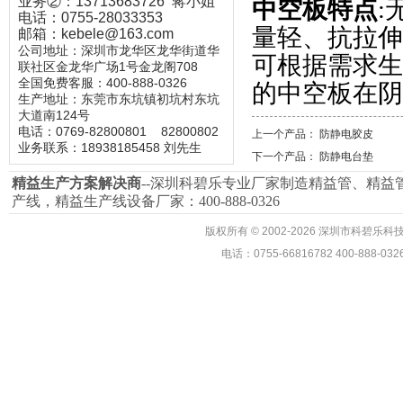
业务②：13713683726 蒋小姐
中空板特点
:
电话：0755-28033353
量轻、抗拉伸
邮箱：kebele@163.com
公司地址：深圳市龙华区龙华街道华
可根据需求生
联社区金龙华广场1号金龙阁708
全国免费客服：400-888-0326
的中空板在阴
生产地址：东莞市东坑镇初坑村东坑
大道南124号
电话：0769-82800801
82800802
上一个产品：
防静电胶皮
业务联系：18938185458 刘先生
下一个产品：
防静电台垫
精益生产
方案解决商
--深圳科碧乐专业厂家制造精益管、
精益
产线，精益生产线设备厂家：400-888-0326
版权所有
©
2002-2026 深圳市科碧
电话：0755-66816782 400-888-0